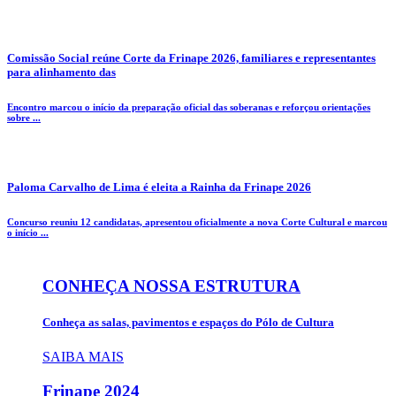
Comissão Social reúne Corte da Frinape 2026, familiares e representantes
para alinhamento das
Encontro marcou o início da preparação oficial das soberanas e reforçou orientações
sobre ...
Paloma Carvalho de Lima é eleita a Rainha da Frinape 2026
Concurso reuniu 12 candidatas, apresentou oficialmente a nova Corte Cultural e marcou
o início ...
CONHEÇA NOSSA ESTRUTURA
Conheça as salas, pavimentos e espaços do Pólo de Cultura
SAIBA MAIS
Frinape
2024