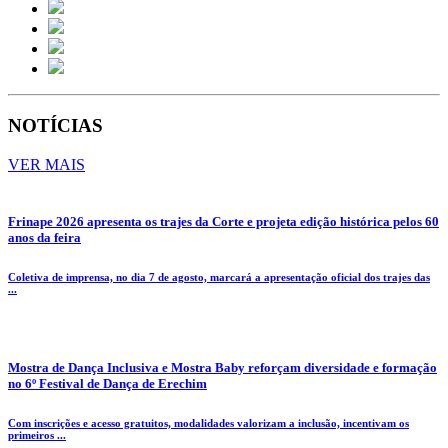
NOTÍCIAS
VER MAIS
Frinape 2026 apresenta os trajes da Corte e projeta edição histórica pelos 60
anos da feira
Coletiva de imprensa, no dia 7 de agosto, marcará a apresentação oficial dos trajes das
...
Mostra de Dança Inclusiva e Mostra Baby reforçam diversidade e formação
no 6º Festival de Dança de Erechim
Com inscrições e acesso gratuitos, modalidades valorizam a inclusão, incentivam os
primeiros ...