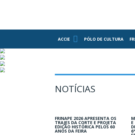
PE
ASSOCIADOS
FUNDAÇÃO
FEDERASUL
PARCEIROS
ACCIE
ACCIE
PÓLO DE CULTURA
FR
Associe-se
Benefícios
Conheça Nossa
Estrutura
Grupo RH
NOTÍCIAS
Informativos
Jovens
Empresários
FRINAPE 2026 APRESENTA OS
M
TRAJES DA CORTE E PROJETA
E
EDIÇÃO HISTÓRICA PELOS 60
D
ANOS DA FEIRA
6