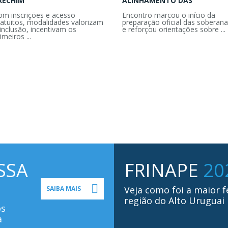
RECHIM
ALINHAMENTO DAS
om inscrições e acesso
Encontro marcou o início da
ratuitos, modalidades valorizam
preparação oficial das soberana
inclusão, incentivam os
e reforçou orientações sobre ...
imeiros ...
SSA
FRINAPE
20
Veja como foi a maior f
SAIBA MAIS
região do Alto Uruguai
os
a