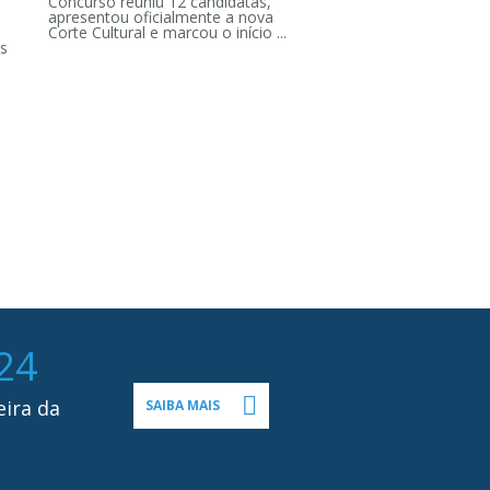
Concurso reuniu 12 candidatas,
apresentou oficialmente a nova
Corte Cultural e marcou o início ...
s
24
eira da
SAIBA MAIS