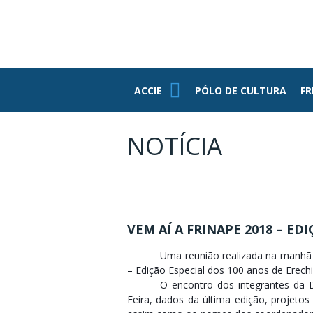
PE
ASSOCIADOS
FUNDAÇÃO
FEDERASUL
PARCEIROS
ACCIE
ACCIE
PÓLO DE CULTURA
FR
Associe-se
Benefícios
NOTÍCIA
Conheça Nossa
Estrutura
Grupo RH
Informativos
VEM AÍ A FRINAPE 2018 – ED
Jovens
Empresários
Uma reunião realizada na manhã d
– Edição Especial dos 100 anos de Erech
O encontro dos integrantes da D
Feira, dados da última edição, projeto