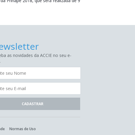
a Frinape 2018, que será realizada de 9
ewsletter
ba as novidades da ACCIE no seu e-
.
ade
Normas de Uso