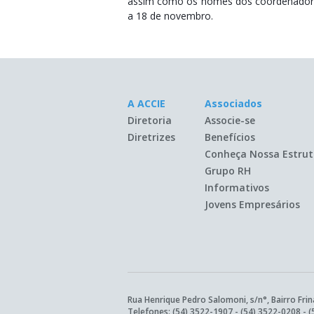
assim como os nomes dos coordenadores 
a 18 de novembro.
A ACCIE
Associados
Diretoria
Associe-se
Diretrizes
Benefícios
Conheça Nossa Estrut
Grupo RH
Informativos
Jovens Empresários
Rua Henrique Pedro Salomoni, s/n°, Bairro Frin
Telefones:
(54) 3522-1907
-
(54) 3522-0208
-
(