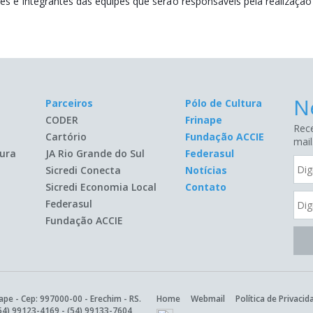
e integrantes das equipes que serão responsáveis pela realização d
N
Parceiros
Pólo de Cultura
CODER
Frinape
Rece
Cartório
Fundação ACCIE
mail
ura
JA Rio Grande do Sul
Federasul
Sicredi Conecta
Notícias
Sicredi Economia Local
Contato
Federasul
Fundação ACCIE
ape - Cep: 997000-00 - Erechim - RS.
Home
Webmail
Política de Privacid
54) 99123-4169
-
(54) 99133-7604