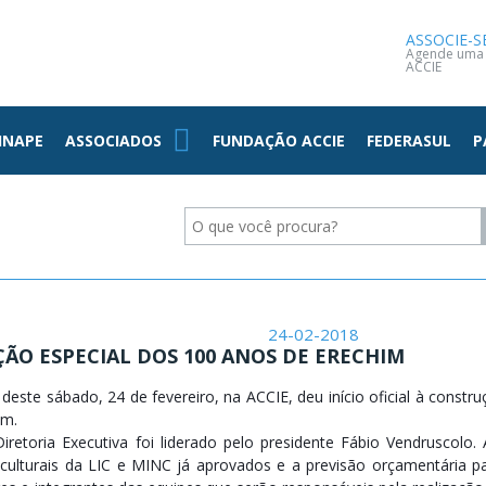
NOTÍCIAS
CONTATO
ASSOCIE-S
Agende uma v
ACCIE
INAPE
ASSOCIADOS
FUNDAÇÃO ACCIE
FEDERASUL
P
24-02-2018
IÇÃO ESPECIAL DOS 100 ANOS DE ERECHIM
este sábado, 24 de fevereiro, na ACCIE, deu início oficial à const
im.
iretoria Executiva foi liderado pelo presidente Fábio Vendruscol
s culturais da LIC e MINC já aprovados e a previsão orçamentária p