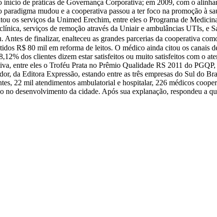
 início de práticas de Governança Corporativa; em 2009, com o alinha
o paradigma mudou e a cooperativa passou a ter foco na promoção à saú
ntou os serviços da Unimed Erechim, entre eles o Programa de Medicina
Uniclínica, serviços de remoção através da Uniair e ambulâncias UTIs, 
 Antes de finalizar, enalteceu as grandes parcerias da cooperativa c
dos R$ 80 mil em reforma de leitos. O médico ainda citou os canais de
,12% dos clientes dizem estar satisfeitos ou muito satisfeitos com o 
iva, entre eles o Troféu Prata no Prêmio Qualidade RS 2011 do PGQP, 
dor, da Editora Expressão, estando entre as três empresas do Sul do B
tes, 22 mil atendimentos ambulatorial e hospitalar, 226 médicos coope
ndo no desenvolvimento da cidade. Após sua explanação, respondeu a qu