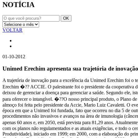
NOTÍCIA
VOLTAR
01-10-2012
Unimed Erechim apresenta sua trajetória de inovaçã
A trajetória de inovação para a excelência da Unimed Erechim foi o t
Erechim �?? ACCIE. O palestrante foi o presidente da cooperativa d
deixou de gerenciar a doença para gerenciar a saúde. Segundo ele, is
para oferecer o intangível. �??O nosso principal produto, o Plano d
almoço foi feita pelo presidente da Accie, Mario Luiz Cavaletti. O ev
época em que a Unimed foi fundada, fato que ocorreu no dia 5 de outu
procedimentos não invasivos e avanços na área de imunologia (cânce
apenas 60 anos e, em 2050, está prevista para 81,29 anos. Atualment
com os planos não regulamentados e as atuais exigências, e todo o 
Produtividade), iniciado em 1999; em 2000, com a elaboração do pri