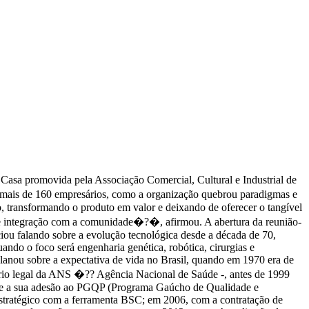
 Casa promovida pela Associação Comercial, Cultural e Industrial de
a mais de 160 empresários, como a organização quebrou paradigmas e
o, transformando o produto em valor e deixando de oferecer o tangível
ça e integração com a comunidade�?�, afirmou. A abertura da reunião-
ciou falando sobre a evolução tecnológica desde a década de 70,
ndo o foco será engenharia genética, robótica, cirurgias e
anou sobre a expectativa de vida no Brasil, quando em 1970 era de
nário legal da ANS �?? Agência Nacional de Saúde -, antes de 1999
esde a sua adesão ao PGQP (Programa Gaúcho de Qualidade e
stratégico com a ferramenta BSC; em 2006, com a contratação de