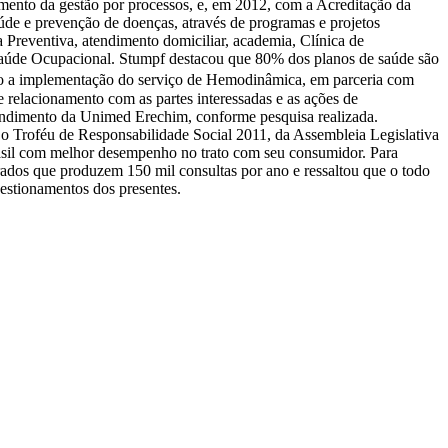
mento da gestão por processos, e, em 2012, com a Acreditação da
de e prevenção de doenças, através de programas e projetos
 Preventiva, atendimento domiciliar, academia, Clínica de
e Saúde Ocupacional. Stumpf destacou que 80% dos planos de saúde são
omo a implementação do serviço de Hemodinâmica, em parceria com
 relacionamento com as partes interessadas e as ações de
atendimento da Unimed Erechim, conforme pesquisa realizada.
o Troféu de Responsabilidade Social 2011, da Assembleia Legislativa
rasil com melhor desempenho no trato com seu consumidor. Para
rados que produzem 150 mil consultas por ano e ressaltou que o todo
estionamentos dos presentes.