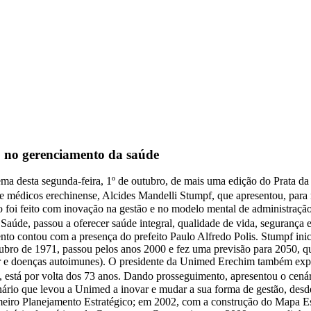
o no gerenciamento da saúde
ema desta segunda-feira, 1º de outubro, de mais uma edição do Prata da
e médicos erechinense, Alcides Mandelli Stumpf, que apresentou, par
to foi feito com inovação na gestão e no modelo mental de administraçã
e Saúde, passou a oferecer saúde integral, qualidade de vida, seguran
ento contou com a presença do prefeito Paulo Alfredo Polis. Stumpf ini
bro de 1971, passou pelos anos 2000 e fez uma previsão para 2050, qua
r e doenças autoimunes). O presidente da Unimed Erechim também expl
e, está por volta dos 73 anos. Dando prosseguimento, apresentou o ce
cenário que levou a Unimed a inovar e mudar a sua forma de gestão, d
meiro Planejamento Estratégico; em 2002, com a construção do Mapa E