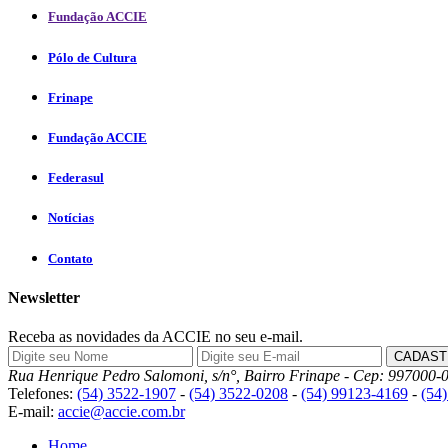
Fundação ACCIE
Pólo de Cultura
Frinape
Fundação ACCIE
Federasul
Notícias
Contato
Newsletter
Receba as novidades da ACCIE no seu e-mail.
Rua Henrique Pedro Salomoni, s/n°, Bairro Frinape - Cep: 997000-0
Telefones:
(54) 3522-1907
-
(54) 3522-0208
-
(54) 99123-4169
-
(54
E-mail:
accie@accie.com.br
Home