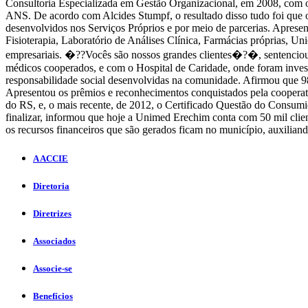
Consultoria Especializada em Gestão Organizacional, em 2008, com o
ANS. De acordo com Alcides Stumpf, o resultado disso tudo foi que 
desenvolvidos nos Serviços Próprios e por meio de parcerias. Aprese
Fisioterapia, Laboratório de Análises Clínica, Farmácias próprias, 
empresariais. �??Vocês são nossos grandes clientes�?�, sentenciou.
médicos cooperados, e com o Hospital de Caridade, onde foram investi
responsabilidade social desenvolvidas na comunidade. Afirmou que 98
Apresentou os prêmios e reconhecimentos conquistados pela cooperat
do RS, e, o mais recente, de 2012, o Certificado Questão do Consumi
finalizar, informou que hoje a Unimed Erechim conta com 50 mil clien
os recursos financeiros que são gerados ficam no município, auxilia
A ACCIE
Diretoria
Diretrizes
Associados
Associe-se
Benefícios