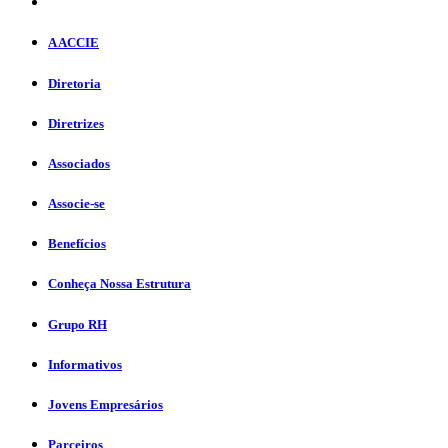
A ACCIE
Diretoria
Diretrizes
Associados
Associe-se
Benefícios
Conheça Nossa Estrutura
Grupo RH
Informativos
Jovens Empresários
Parceiros