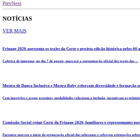
Prev
Next
NOTÍCIAS
VER MAIS
Frinape 2026 apresenta os trajes da Corte e projeta edição histórica pelos 60 
Coletiva de imprensa, no dia 7 de agosto, marcará a apresentação oficial dos trajes das ...
Mostra de Dança Inclusiva e Mostra Baby reforçam diversidade e formação n
Com inscrições e acesso gratuitos, modalidades valorizam a inclusão, incentivam os primeiro
Comissão Social reúne Corte da Frinape 2026, familiares e representantes pa
Encontro marcou o início da preparação oficial das soberanas e reforçou orientações sobre 