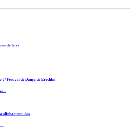
anos da feira
o 6º Festival de Dança de Erechim
s ...
ra alinhamento das
...