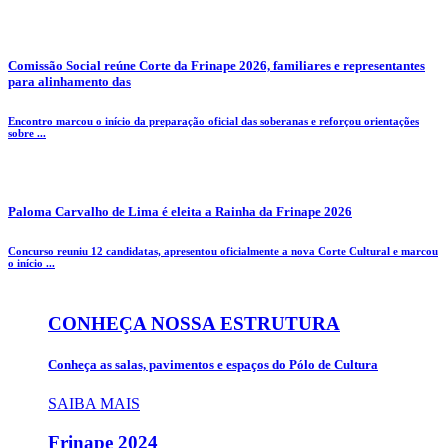
Comissão Social reúne Corte da Frinape 2026, familiares e representantes
para alinhamento das
Encontro marcou o início da preparação oficial das soberanas e reforçou orientações
sobre ...
Paloma Carvalho de Lima é eleita a Rainha da Frinape 2026
Concurso reuniu 12 candidatas, apresentou oficialmente a nova Corte Cultural e marcou
o início ...
CONHEÇA NOSSA ESTRUTURA
Conheça as salas, pavimentos e espaços do Pólo de Cultura
SAIBA MAIS
Frinape
2024