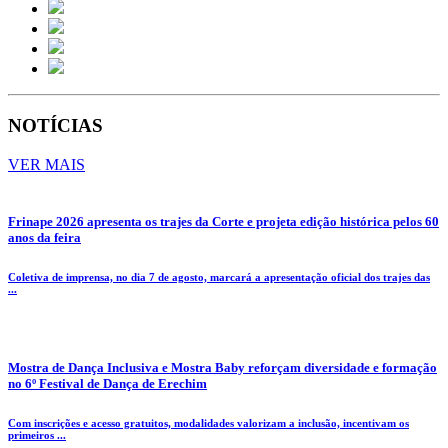
NOTÍCIAS
VER MAIS
Frinape 2026 apresenta os trajes da Corte e projeta edição histórica pelos 60
anos da feira
Coletiva de imprensa, no dia 7 de agosto, marcará a apresentação oficial dos trajes das
...
Mostra de Dança Inclusiva e Mostra Baby reforçam diversidade e formação
no 6º Festival de Dança de Erechim
Com inscrições e acesso gratuitos, modalidades valorizam a inclusão, incentivam os
primeiros ...