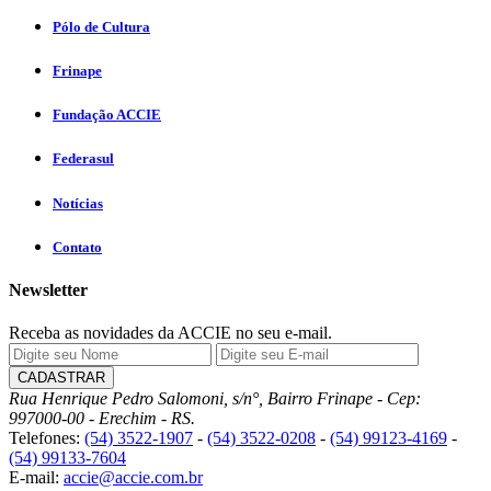
Pólo de Cultura
Frinape
Fundação ACCIE
Federasul
Notícias
Contato
Newsletter
Receba as novidades da ACCIE no seu e-mail.
Rua Henrique Pedro Salomoni, s/n°, Bairro Frinape - Cep:
997000-00 - Erechim - RS.
Telefones:
(54) 3522-1907
-
(54) 3522-0208
-
(54) 99123-4169
-
(54) 99133-7604
E-mail:
accie@accie.com.br