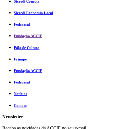
Sicredi Conecta
Sicredi Economia Local
Federasul
Fundação ACCIE
Pólo de Cultura
Frinape
Fundação ACCIE
Federasul
Notícias
Contato
Newsletter
Receba as novidades da ACCIE no seu e-mail.