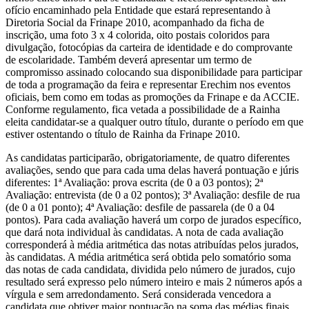
ofício encaminhado pela Entidade que estará representando à
Diretoria Social da Frinape 2010, acompanhado da ficha de
inscrição, uma foto 3 x 4 colorida, oito postais coloridos para
divulgação, fotocópias da carteira de identidade e do comprovante
de escolaridade. Também deverá apresentar um termo de
compromisso assinado colocando sua disponibilidade para participar
de toda a programação da feira e representar Erechim nos eventos
oficiais, bem como em todas as promoções da Frinape e da ACCIE.
Conforme regulamento, fica vetada a possibilidade de a Rainha
eleita candidatar-se a qualquer outro título, durante o período em que
estiver ostentando o título de Rainha da Frinape 2010.
As candidatas participarão, obrigatoriamente, de quatro diferentes
avaliações, sendo que para cada uma delas haverá pontuação e júris
diferentes: 1ª Avaliação: prova escrita (de 0 a 03 pontos); 2ª
Avaliação: entrevista (de 0 a 02 pontos); 3ª Avaliação: desfile de rua
(de 0 a 01 ponto); 4ª Avaliação: desfile de passarela (de 0 a 04
pontos). Para cada avaliação haverá um corpo de jurados específico,
que dará nota individual às candidatas. A nota de cada avaliação
corresponderá à média aritmética das notas atribuídas pelos jurados,
às candidatas. A média aritmética será obtida pelo somatório soma
das notas de cada candidata, dividida pelo número de jurados, cujo
resultado será expresso pelo número inteiro e mais 2 números após a
vírgula e sem arredondamento. Será considerada vencedora a
candidata que obtiver maior pontuação na soma das médias finais