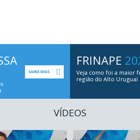
SSA
FRINAPE
20
Veja como foi a maior f
SAIBA MAIS
região do Alto Uruguai
os
a
VÍDEOS