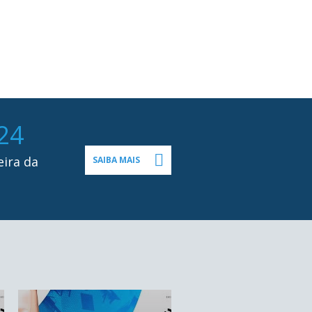
24
eira da
SAIBA MAIS