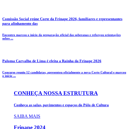
Comissão Social reúne Corte da Frinape 2026, familiares e representantes
para alinhamento das
Encontro marcou o início da preparação oficial das soberanas e reforçou orientações
sobre ...
Paloma Carvalho de Lima é eleita a Rainha da Frinape 2026
Concurso reuniu 12 candidatas, apresentou oficialmente a nova Corte Cultural e marcou
o início ...
CONHEÇA NOSSA ESTRUTURA
Conheça as salas, pavimentos e espaços do Pólo de Cultura
SAIBA MAIS
Frinape
2024