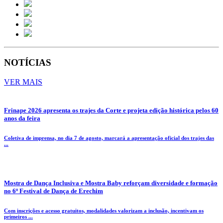
NOTÍCIAS
VER MAIS
Frinape 2026 apresenta os trajes da Corte e projeta edição histórica pelos 60
anos da feira
Coletiva de imprensa, no dia 7 de agosto, marcará a apresentação oficial dos trajes das
...
Mostra de Dança Inclusiva e Mostra Baby reforçam diversidade e formação
no 6º Festival de Dança de Erechim
Com inscrições e acesso gratuitos, modalidades valorizam a inclusão, incentivam os
primeiros ...