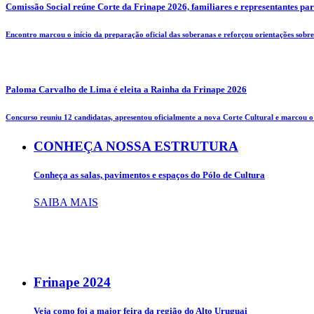
Comissão Social reúne Corte da Frinape 2026, familiares e representantes pa
Encontro marcou o início da preparação oficial das soberanas e reforçou orientações sobre 
Paloma Carvalho de Lima é eleita a Rainha da Frinape 2026
Concurso reuniu 12 candidatas, apresentou oficialmente a nova Corte Cultural e marcou o i
CONHEÇA NOSSA ESTRUTURA
Conheça as salas, pavimentos e espaços do Pólo de Cultura
SAIBA MAIS
Frinape
2024
Veja como foi a maior feira da região do Alto Uruguai