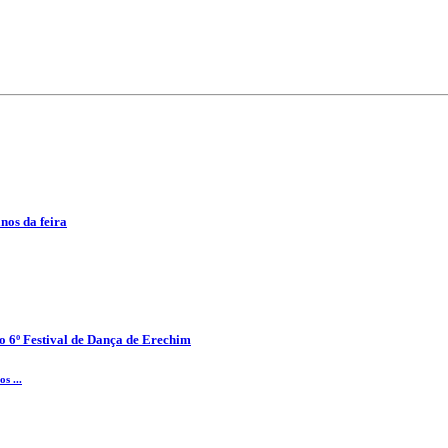
anos da feira
o 6º Festival de Dança de Erechim
s ...