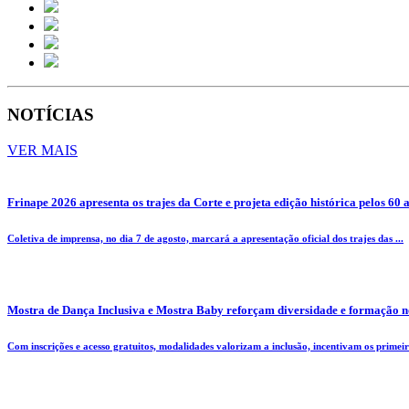
NOTÍCIAS
VER MAIS
Frinape 2026 apresenta os trajes da Corte e projeta edição histórica pelos 60 
Coletiva de imprensa, no dia 7 de agosto, marcará a apresentação oficial dos trajes das ...
Mostra de Dança Inclusiva e Mostra Baby reforçam diversidade e formação n
Com inscrições e acesso gratuitos, modalidades valorizam a inclusão, incentivam os primeiro