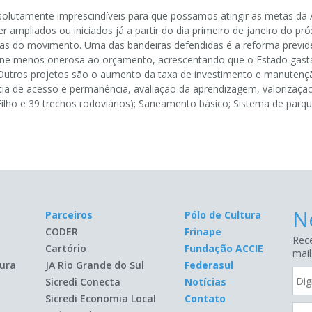
bsolutamente imprescindíveis para que possamos atingir as metas 
r ampliados ou iniciados já a partir do dia primeiro de janeiro do p
s do movimento. Uma das bandeiras defendidas é a reforma previde
torne menos onerosa ao orçamento, acrescentando que o Estado gasta
utros projetos são o aumento da taxa de investimento e manutenção d
ia de acesso e permanência, avaliação da aprendizagem, valorização 
Filho e 39 trechos rodoviários); Saneamento básico; Sistema de parque
N
Parceiros
Pólo de Cultura
CODER
Frinape
Rece
Cartório
Fundação ACCIE
mail
ura
JA Rio Grande do Sul
Federasul
Sicredi Conecta
Notícias
Sicredi Economia Local
Contato