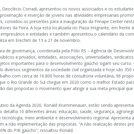
E, Deoclécio Corradi, apresentou os novos associados e os estudant
proximação e inserção de jovens nas atividades empresariais promo
ni, convidou os presentes para a inauguração da Frinape Center nesta 
tores da Feira. A loja está localizada no Plaza Imigrante, em frente
empresários e entidades e também apresentou o calendário da comerc
aliza em Erechim de 13 a 21 de novembro.
ura de governança, coordenada pela Pólo RS – Agência de Desenvol
 públicos e privados, entidades, associações, universidades, sindica
etos importantes para o desenvolvimento gaúcho sigam seu curso. 
do diversos segmentos da sociedade civil organizada e hoje são 350
abalho com cerca de 16.800 horas de consultoria voluntária, 96 propo
que o Rio Grande do Sul chegue em 2020 como o melhor Estado para se
o das propostas o movimento quer atingir a sua meta principal que
cutivo da Agenda 2020, Ronald Krummenauer, estão sendo apresentad
rno detalha 10 diferentes áreas: educação, saúde, segurança, agronegó
e tecnologia, meio ambiente e desenvolvimento regional. Apresenta a s
om a não implementação das propostas. “A não realização destes pro
10% do PIB gaúcho”, ressaltou Ronald.