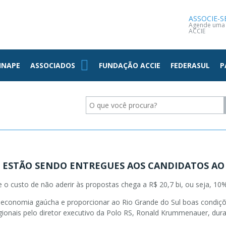
NOTÍCIAS
CONTATO
ASSOCIE-S
Agende uma v
ACCIE
INAPE
ASSOCIADOS
FUNDAÇÃO ACCIE
FEDERASUL
P
0 ESTÃO SENDO ENTREGUES AOS CANDIDATOS A
e o custo de não aderir às propostas chega a R$ 20,7 bi, ou seja, 1
 economia gaúcha e proporcionar ao Rio Grande do Sul boas condiçõe
gionais pelo diretor executivo da Polo RS, Ronald Krummenauer, dura