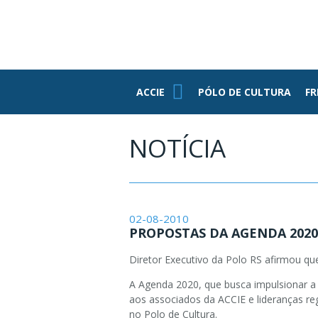
PE
ASSOCIADOS
FUNDAÇÃO
FEDERASUL
PARCEIROS
ACCIE
ACCIE
PÓLO DE CULTURA
FR
Associe-se
Benefícios
NOTÍCIA
Conheça Nossa
Estrutura
Grupo RH
02-08-2010
Informativos
PROPOSTAS DA AGENDA 202
Jovens
Empresários
Diretor Executivo da Polo RS afirmou qu
A Agenda 2020, que busca impulsionar a
aos associados da ACCIE e lideranças re
no Polo de Cultura.