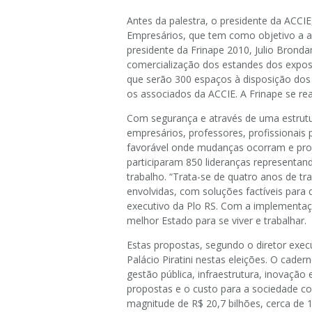
Antes da palestra, o presidente da ACCI
Empresários, que tem como objetivo a a
presidente da Frinape 2010, Julio Bronda
comercialização dos estandes dos exposi
que serão 300 espaços à disposição dos 
os associados da ACCIE. A Frinape se re
Com segurança e através de uma estrut
empresários, professores, profissionais
favorável onde mudanças ocorram e proj
participaram 850 lideranças representan
trabalho. “Trata-se de quatro anos de tr
envolvidas, com soluções factíveis para 
executivo da Plo RS. Com a implementaçã
melhor Estado para se viver e trabalhar.
Estas propostas, segundo o diretor exe
Palácio Piratini nestas eleições. O cade
gestão pública, infraestrutura, inovação 
propostas e o custo para a sociedade c
magnitude de R$ 20,7 bilhões, cerca de 