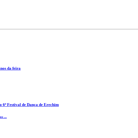
anos da feira
o 6º Festival de Dança de Erechim
s ...