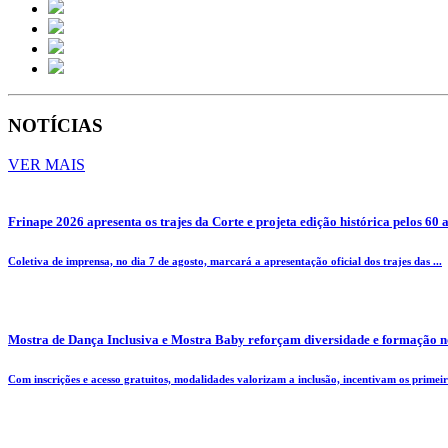
NOTÍCIAS
VER MAIS
Frinape 2026 apresenta os trajes da Corte e projeta edição histórica pelos 60 
Coletiva de imprensa, no dia 7 de agosto, marcará a apresentação oficial dos trajes das ...
Mostra de Dança Inclusiva e Mostra Baby reforçam diversidade e formação n
Com inscrições e acesso gratuitos, modalidades valorizam a inclusão, incentivam os primeiro