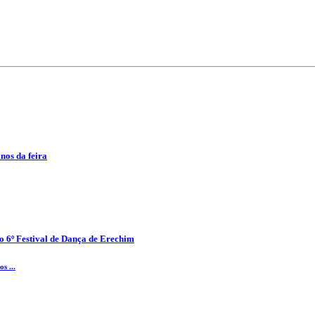
anos da feira
o 6º Festival de Dança de Erechim
s ...