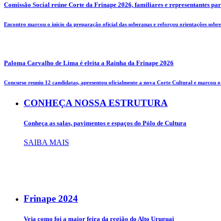
Comissão Social reúne Corte da Frinape 2026, familiares e representantes pa
Encontro marcou o início da preparação oficial das soberanas e reforçou orientações sobre 
Paloma Carvalho de Lima é eleita a Rainha da Frinape 2026
Concurso reuniu 12 candidatas, apresentou oficialmente a nova Corte Cultural e marcou o i
CONHEÇA NOSSA ESTRUTURA
Conheça as salas, pavimentos e espaços do Pólo de Cultura
SAIBA MAIS
Frinape
2024
Veja como foi a maior feira da região do Alto Uruguai