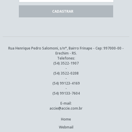
Rua Henrique Pedro Salomoni, s/n°, Bairro Frinape - Cep: 997000-00 -
Erechim - RS.
Telefones:
(54) 3522-1907
-
(54) 3522-0208
-
(54) 99123-4169
-
(54) 99133-7604
E-mail:
accie@accie.com.br
Home
Webmail