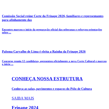
Comissão Social reúne Corte da Frinape 2026, familiares e representantes
para alinhamento das
Encontro marcou o início da preparação oficial das soberanas e reforçou orientações
sobre ...
Paloma Carvalho de Lima é eleita a Rainha da Frinape 2026
Concurso reuniu 12 candidatas, apresentou oficialmente a nova Corte Cultural e marcou
o início ...
CONHEÇA NOSSA ESTRUTURA
Conheça as salas, pavimentos e espaços do Pólo de Cultura
SAIBA MAIS
Frinape
2024