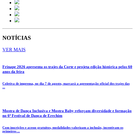
NOTÍCIAS
VER MAIS
Frinape 2026 apresenta os trajes da Corte e projeta edição histórica pelos 60
anos da feira
Coletiva de imprensa, no dia 7 de agosto, marcará a apresentação oficial dos trajes das
...
Mostra de Dança Inclusiva e Mostra Baby reforçam diversidade e formação
no 6º Festival de Dança de Erechim
Com inscrições e acesso gratuitos, modalidades valorizam a inclusão, incentivam os
primeiros ...