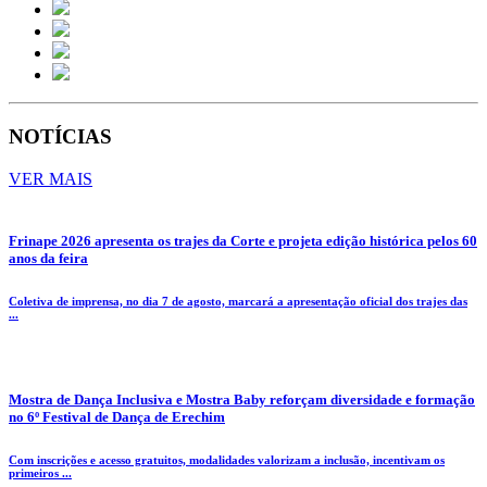
NOTÍCIAS
VER MAIS
Frinape 2026 apresenta os trajes da Corte e projeta edição histórica pelos 60
anos da feira
Coletiva de imprensa, no dia 7 de agosto, marcará a apresentação oficial dos trajes das
...
Mostra de Dança Inclusiva e Mostra Baby reforçam diversidade e formação
no 6º Festival de Dança de Erechim
Com inscrições e acesso gratuitos, modalidades valorizam a inclusão, incentivam os
primeiros ...