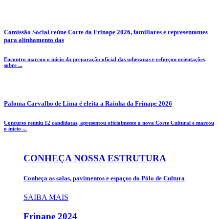
Comissão Social reúne Corte da Frinape 2026, familiares e representantes
para alinhamento das
Encontro marcou o início da preparação oficial das soberanas e reforçou orientações
sobre ...
Paloma Carvalho de Lima é eleita a Rainha da Frinape 2026
Concurso reuniu 12 candidatas, apresentou oficialmente a nova Corte Cultural e marcou
o início ...
CONHEÇA NOSSA ESTRUTURA
Conheça as salas, pavimentos e espaços do Pólo de Cultura
SAIBA MAIS
Frinape
2024