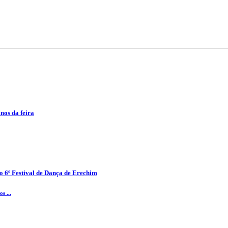
anos da feira
o 6º Festival de Dança de Erechim
s ...