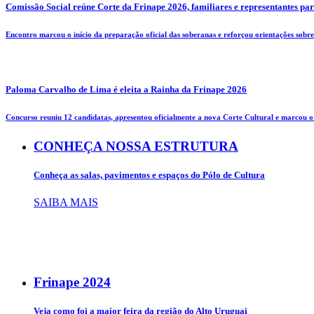
Comissão Social reúne Corte da Frinape 2026, familiares e representantes pa
Encontro marcou o início da preparação oficial das soberanas e reforçou orientações sobre 
Paloma Carvalho de Lima é eleita a Rainha da Frinape 2026
Concurso reuniu 12 candidatas, apresentou oficialmente a nova Corte Cultural e marcou o i
CONHEÇA NOSSA ESTRUTURA
Conheça as salas, pavimentos e espaços do Pólo de Cultura
SAIBA MAIS
Frinape
2024
Veja como foi a maior feira da região do Alto Uruguai