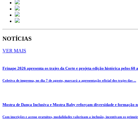
NOTÍCIAS
VER MAIS
Frinape 2026 apresenta os trajes da Corte e projeta edição histórica pelos 60 
Coletiva de imprensa, no dia 7 de agosto, marcará a apresentação oficial dos trajes das ...
Mostra de Dança Inclusiva e Mostra Baby reforçam diversidade e formação n
Com inscrições e acesso gratuitos, modalidades valorizam a inclusão, incentivam os primeiro