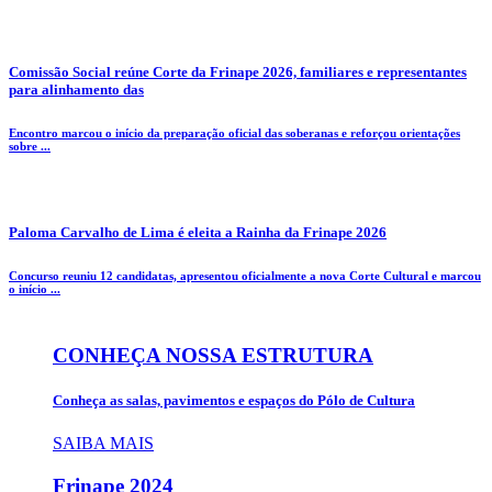
Comissão Social reúne Corte da Frinape 2026, familiares e representantes
para alinhamento das
Encontro marcou o início da preparação oficial das soberanas e reforçou orientações
sobre ...
Paloma Carvalho de Lima é eleita a Rainha da Frinape 2026
Concurso reuniu 12 candidatas, apresentou oficialmente a nova Corte Cultural e marcou
o início ...
CONHEÇA NOSSA ESTRUTURA
Conheça as salas, pavimentos e espaços do Pólo de Cultura
SAIBA MAIS
Frinape
2024