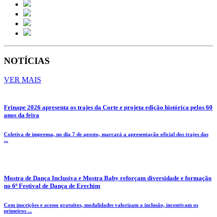
NOTÍCIAS
VER MAIS
Frinape 2026 apresenta os trajes da Corte e projeta edição histórica pelos 60
anos da feira
Coletiva de imprensa, no dia 7 de agosto, marcará a apresentação oficial dos trajes das
...
Mostra de Dança Inclusiva e Mostra Baby reforçam diversidade e formação
no 6º Festival de Dança de Erechim
Com inscrições e acesso gratuitos, modalidades valorizam a inclusão, incentivam os
primeiros ...