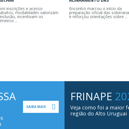
RECHIM
ALINHAMENTO DAS
om inscrições e acesso
Encontro marcou o início da
ratuitos, modalidades valorizam
preparação oficial das soberana
inclusão, incentivam os
e reforçou orientações sobre ...
imeiros ...
SSA
FRINAPE
20
Veja como foi a maior f
SAIBA MAIS
região do Alto Uruguai
os
a