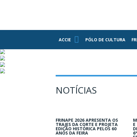
PE
ASSOCIADOS
FUNDAÇÃO
FEDERASUL
PARCEIROS
ACCIE
ACCIE
PÓLO DE CULTURA
FR
Associe-se
Benefícios
Conheça Nossa
Estrutura
Grupo RH
NOTÍCIAS
Informativos
Jovens
Empresários
FRINAPE 2026 APRESENTA OS
M
TRAJES DA CORTE E PROJETA
E
EDIÇÃO HISTÓRICA PELOS 60
D
ANOS DA FEIRA
6