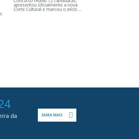
Concurso reuniu 12 candidatas,
apresentou oficialmente a nova
Corte Cultural e marcou o início ...
s
24
eira da
SAIBA MAIS