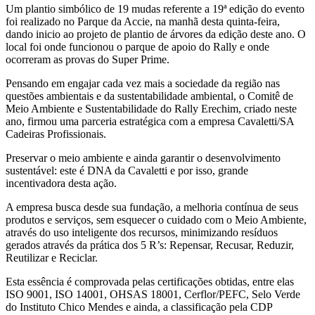
Um plantio simbólico de 19 mudas referente a 19ª edição do evento
foi realizado no Parque da Accie, na manhã desta quinta-feira,
dando inicio ao projeto de plantio de árvores da edição deste ano. O
local foi onde funcionou o parque de apoio do Rally e onde
ocorreram as provas do Super Prime.
Pensando em engajar cada vez mais a sociedade da região nas
questões ambientais e da sustentabilidade ambiental, o Comitê de
Meio Ambiente e Sustentabilidade do Rally Erechim, criado neste
ano, firmou uma parceria estratégica com a empresa Cavaletti/SA
Cadeiras Profissionais.
Preservar o meio ambiente e ainda garantir o desenvolvimento
sustentável: este é DNA da Cavaletti e por isso, grande
incentivadora desta ação.
A empresa busca desde sua fundação, a melhoria contínua de seus
produtos e serviços, sem esquecer o cuidado com o Meio Ambiente,
através do uso inteligente dos recursos, minimizando resíduos
gerados através da prática dos 5 R’s: Repensar, Recusar, Reduzir,
Reutilizar e Reciclar.
Esta essência é comprovada pelas certificações obtidas, entre elas
ISO 9001, ISO 14001, OHSAS 18001, Cerflor/PEFC, Selo Verde
do Instituto Chico Mendes e ainda, a classificação pela CDP