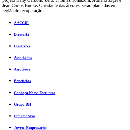
projeto Rally Carbono Zero, Thomaz Tomazoni, Adriano Ziger e
Jean Carlos Budke. O restante das árvores, serão plantadas em
região de recuperação.
A ACCIE
Diretoria
Diretrizes
Associados
Associe-se
Benefícios
Conheça Nossa Estrutura
Grupo RH
Informativos
Jovens Empresários