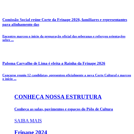
Comissão Social reúne Corte da Frinape 2026, familiares e representantes
para alinhamento das
Encontro marcou o início da preparação oficial das soberanas e reforçou orientações
sobre ...
Paloma Carvalho de Lima é eleita a Rainha da Frinape 2026
Concurso reuniu 12 candidatas, apresentou oficialmente a nova Corte Cultural e marcou
o início ...
CONHEÇA NOSSA ESTRUTURA
Conheça as salas, pavimentos e espaços do Pólo de Cultura
SAIBA MAIS
Frinape
2024