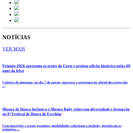
NOTÍCIAS
VER MAIS
Frinape 2026 apresenta os trajes da Corte e projeta edição histórica pelos 60
anos da feira
Coletiva de imprensa, no dia 7 de agosto, marcará a apresentação oficial dos trajes das
...
Mostra de Dança Inclusiva e Mostra Baby reforçam diversidade e formação
no 6º Festival de Dança de Erechim
Com inscrições e acesso gratuitos, modalidades valorizam a inclusão, incentivam os
primeiros ...