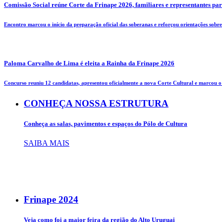
Comissão Social reúne Corte da Frinape 2026, familiares e representantes pa
Encontro marcou o início da preparação oficial das soberanas e reforçou orientações sobre 
Paloma Carvalho de Lima é eleita a Rainha da Frinape 2026
Concurso reuniu 12 candidatas, apresentou oficialmente a nova Corte Cultural e marcou o i
CONHEÇA NOSSA ESTRUTURA
Conheça as salas, pavimentos e espaços do Pólo de Cultura
SAIBA MAIS
Frinape
2024
Veja como foi a maior feira da região do Alto Uruguai