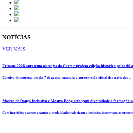
NOTÍCIAS
VER MAIS
Frinape 2026 apresenta os trajes da Corte e projeta edição histórica pelos 60 
Coletiva de imprensa, no dia 7 de agosto, marcará a apresentação oficial dos trajes das ...
Mostra de Dança Inclusiva e Mostra Baby reforçam diversidade e formação n
Com inscrições e acesso gratuitos, modalidades valorizam a inclusão, incentivam os primeiro