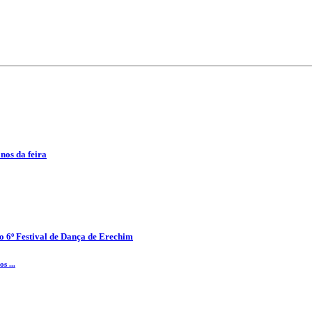
anos da feira
o 6º Festival de Dança de Erechim
s ...