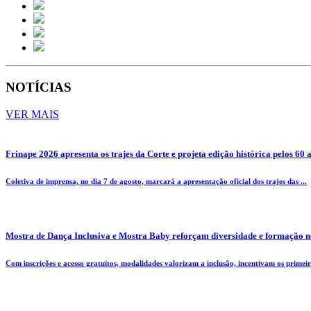
NOTÍCIAS
VER MAIS
Frinape 2026 apresenta os trajes da Corte e projeta edição histórica pelos 60 
Coletiva de imprensa, no dia 7 de agosto, marcará a apresentação oficial dos trajes das ...
Mostra de Dança Inclusiva e Mostra Baby reforçam diversidade e formação n
Com inscrições e acesso gratuitos, modalidades valorizam a inclusão, incentivam os primeiro