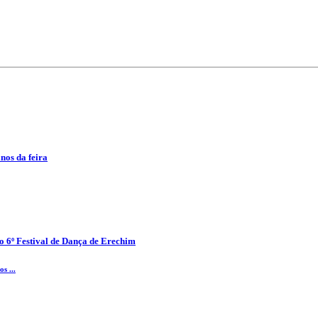
anos da feira
o 6º Festival de Dança de Erechim
s ...