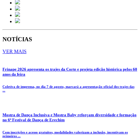
NOTÍCIAS
VER MAIS
Frinape 2026 apresenta os trajes da Corte e projeta edição histórica pelos 60
anos da feira
Coletiva de imprensa, no dia 7 de agosto, marcará a apresentação oficial dos trajes das
...
Mostra de Dança Inclusiva e Mostra Baby reforçam diversidade e formação
no 6º Festival de Dança de Erechim
Com inscrições e acesso gratuitos, modalidades valorizam a inclusão, incentivam os
primeiros ...