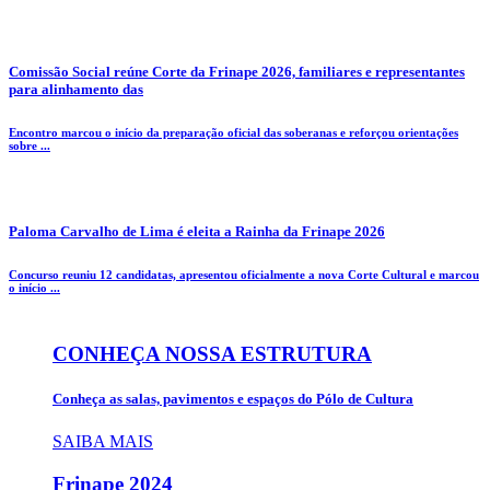
Comissão Social reúne Corte da Frinape 2026, familiares e representantes
para alinhamento das
Encontro marcou o início da preparação oficial das soberanas e reforçou orientações
sobre ...
Paloma Carvalho de Lima é eleita a Rainha da Frinape 2026
Concurso reuniu 12 candidatas, apresentou oficialmente a nova Corte Cultural e marcou
o início ...
CONHEÇA NOSSA ESTRUTURA
Conheça as salas, pavimentos e espaços do Pólo de Cultura
SAIBA MAIS
Frinape
2024