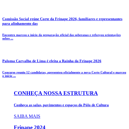
Comissão Social reúne Corte da Frinape 2026, familiares e representantes
para alinhamento das
Encontro marcou o início da preparação oficial das soberanas e reforçou orientações
sobre ...
Paloma Carvalho de Lima é eleita a Rainha da Frinape 2026
Concurso reuniu 12 candidatas, apresentou oficialmente a nova Corte Cultural e marcou
o início ...
CONHEÇA NOSSA ESTRUTURA
Conheça as salas, pavimentos e espaços do Pólo de Cultura
SAIBA MAIS
Frinape
2024