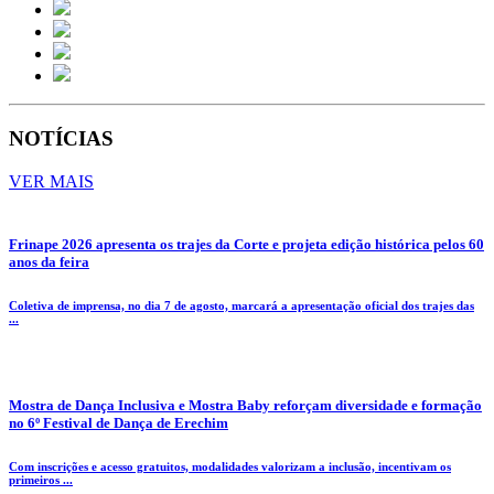
NOTÍCIAS
VER MAIS
Frinape 2026 apresenta os trajes da Corte e projeta edição histórica pelos 60
anos da feira
Coletiva de imprensa, no dia 7 de agosto, marcará a apresentação oficial dos trajes das
...
Mostra de Dança Inclusiva e Mostra Baby reforçam diversidade e formação
no 6º Festival de Dança de Erechim
Com inscrições e acesso gratuitos, modalidades valorizam a inclusão, incentivam os
primeiros ...