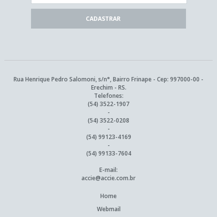
Rua Henrique Pedro Salomoni, s/n°, Bairro Frinape - Cep: 997000-00 -
Erechim - RS.
Telefones:
(54) 3522-1907
-
(54) 3522-0208
-
(54) 99123-4169
-
(54) 99133-7604
E-mail:
accie@accie.com.br
Home
Webmail