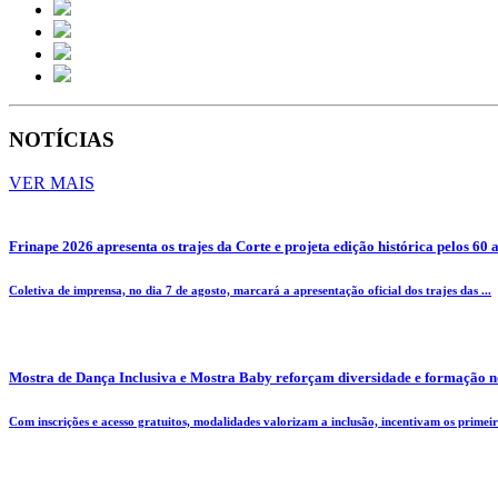
NOTÍCIAS
VER MAIS
Frinape 2026 apresenta os trajes da Corte e projeta edição histórica pelos 60 
Coletiva de imprensa, no dia 7 de agosto, marcará a apresentação oficial dos trajes das ...
Mostra de Dança Inclusiva e Mostra Baby reforçam diversidade e formação n
Com inscrições e acesso gratuitos, modalidades valorizam a inclusão, incentivam os primeiro