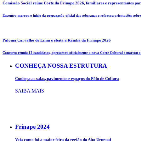
Comissão Social reúne Corte da Frinape 2026, familiares e representantes pa
Encontro marcou o início da preparação oficial das soberanas e reforçou orientações sobre 
Paloma Carvalho de Lima é eleita a Rainha da Frinape 2026
Concurso reuniu 12 candidatas, apresentou oficialmente a nova Corte Cultural e marcou o i
CONHEÇA NOSSA ESTRUTURA
Conheça as salas, pavimentos e espaços do Pólo de Cultura
SAIBA MAIS
Frinape
2024
Veja como foi a maior feira da região do Alto Uruguai