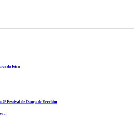
anos da feira
o 6º Festival de Dança de Erechim
s ...