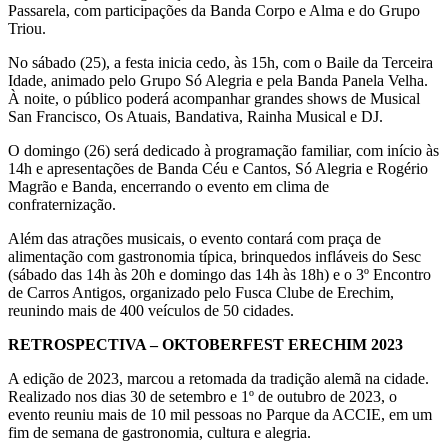
Passarela, com participações da Banda Corpo e Alma e do Grupo
Triou.
No sábado (25), a festa inicia cedo, às 15h, com o Baile da Terceira
Idade, animado pelo Grupo Só Alegria e pela Banda Panela Velha.
À noite, o público poderá acompanhar grandes shows de Musical
San Francisco, Os Atuais, Bandativa, Rainha Musical e DJ.
O domingo (26) será dedicado à programação familiar, com início às
14h e apresentações de Banda Céu e Cantos, Só Alegria e Rogério
Magrão e Banda, encerrando o evento em clima de
confraternização.
Além das atrações musicais, o evento contará com praça de
alimentação com gastronomia típica, brinquedos infláveis do Sesc
(sábado das 14h às 20h e domingo das 14h às 18h) e o 3º Encontro
de Carros Antigos, organizado pelo Fusca Clube de Erechim,
reunindo mais de 400 veículos de 50 cidades.
RETROSPECTIVA – OKTOBERFEST ERECHIM 2023
A edição de 2023, marcou a retomada da tradição alemã na cidade.
Realizado nos dias 30 de setembro e 1º de outubro de 2023, o
evento reuniu mais de 10 mil pessoas no Parque da ACCIE, em um
fim de semana de gastronomia, cultura e alegria.