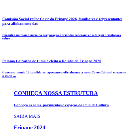
Comissão Social reúne Corte da Frinape 2026, familiares e representantes
para alinhamento das
Encontro marcou o início da preparação oficial das soberanas e reforçou orientações
sobre ...
Paloma Carvalho de Lima é eleita a Rainha da Frinape 2026
Concurso reuniu 12 candidatas, apresentou oficialmente a nova Corte Cultural e marcou
o início ...
CONHEÇA NOSSA ESTRUTURA
Conheça as salas, pavimentos e espaços do Pólo de Cultura
SAIBA MAIS
Frinape
2024