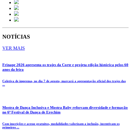
NOTÍCIAS
VER MAIS
Frinape 2026 apresenta os trajes da Corte e projeta edição histórica pelos 60
anos da feira
Coletiva de imprensa, no dia 7 de agosto, marcará a apresentação oficial dos trajes das
...
Mostra de Dança Inclusiva e Mostra Baby reforçam diversidade e formação
no 6º Festival de Dança de Erechim
Com inscrições e acesso gratuitos, modalidades valorizam a inclusão, incentivam os
primeiros ...