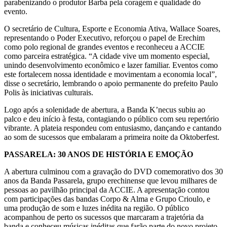
parabenizando o produtor Barba pela coragem e qualidade do
evento.
O secretário de Cultura, Esporte e Economia Ativa, Wallace Soares,
representando o Poder Executivo, reforçou o papel de Erechim
como polo regional de grandes eventos e reconheceu a ACCIE
como parceira estratégica. “A cidade vive um momento especial,
unindo desenvolvimento econômico e lazer familiar. Eventos como
este fortalecem nossa identidade e movimentam a economia local”,
disse o secretário, lembrando o apoio permanente do prefeito Paulo
Polis às iniciativas culturais.
Logo após a solenidade de abertura, a Banda K’necus subiu ao
palco e deu início à festa, contagiando o público com seu repertório
vibrante. A plateia respondeu com entusiasmo, dançando e cantando
ao som de sucessos que embalaram a primeira noite da Oktoberfest.
PASSARELA: 30 ANOS DE HISTÓRIA E EMOÇÃO
A abertura culminou com a gravação do DVD comemorativo dos 30
anos da Banda Passarela, grupo erechinense que levou milhares de
pessoas ao pavilhão principal da ACCIE. A apresentação contou
com participações das bandas Corpo & Alma e Grupo Crioulo, e
uma produção de som e luzes inédita na região. O público
acompanhou de perto os sucessos que marcaram a trajetória da
banda e conheceu músicas inéditas que farão parte do novo projeto