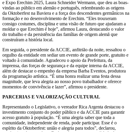
e Expo Erechim 2025, Laura Schneider Wermann, que deu as boas-
vindas ao público em alemão e português, relembrando as origens
da Oktoberfest na Baviera e a força dos descendentes germânicos na
formação e no desenvolvimento de Erechim. “Eles trouxeram
consigo costumes, disciplina e uma visão de futuro que ajudaram a
moldar o que Erechim é hoje”, afirmou Laura, destacando o valor
do trabalho e da persistência das famílias de origem alemã que
construíram a história local.
Em seguida, o presidente da ACCIE, anfitrião da noite, ressaltou o
orgulho da entidade em sediar um evento de grande porte, gratuito e
voltado à comunidade. Agradeceu o apoio da Prefeitura, da
imprensa, das forças de segurança e da equipe interna da ACCIE,
além de destacar o empenho da empresa Barba Eventos, produtora
da programação artística. “É uma honra realizar uma festa dessa
magnitude, que leva alegria ao nosso povo trabalhador e oferece
momentos de convivência e lazer”, afirmou o presidente.
PARCERIAS E VALORIZAÇÃO CULTURAL
Representando o Legislativo, o vereador Rica Argenta destacou o
investimento conjunto do poder público e da ACCIE para garantir
acesso gratuito à população. “É uma alegria saber que toda a
comunidade, independente de renda, pode participar. Esse é o
espírito da Oktoberfest: união e alegria para todos”, declarou,