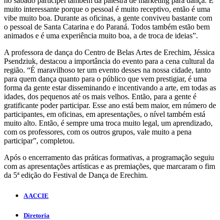
no sábado participei também da palestra de marketing para dança. É
muito interessante porque o pessoal é muito receptivo, então é uma
vibe muito boa. Durante as oficinas, a gente conviveu bastante com
o pessoal de Santa Catarina e do Paraná. Todos também estão bem
animados e é uma experiência muito boa, a de troca de ideias”.
A professora de dança do Centro de Belas Artes de Erechim, Jéssica
Psendziuk, destacou a importância do evento para a cena cultural da
região. “É maravilhoso ter um evento desses na nossa cidade, tanto
para quem dança quanto para o público que vem prestigiar, é uma
forma da gente estar disseminando e incentivando a arte, em todas as
idades, dos pequenos até os mais velhos. Então, para a gente é
gratificante poder participar. Esse ano está bem maior, em número de
participantes, em oficinas, em apresentações, o nível também está
muito alto. Então, é sempre uma troca muito legal, um aprendizado,
com os professores, com os outros grupos, vale muito a pena
participar”, completou.
Após o encerramento das práticas formativas, a programação seguiu
com as apresentações artísticas e as premiações, que marcaram o fim
da 5ª edição do Festival de Dança de Erechim.
A ACCIE
Diretoria