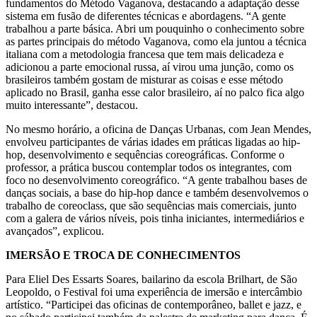
fundamentos do Método Vaganova, destacando a adaptação desse
sistema em fusão de diferentes técnicas e abordagens. “A gente
trabalhou a parte básica. Abri um pouquinho o conhecimento sobre
as partes principais do método Vaganova, como ela juntou a técnica
italiana com a metodologia francesa que tem mais delicadeza e
adicionou a parte emocional russa, aí virou uma junção, como os
brasileiros também gostam de misturar as coisas e esse método
aplicado no Brasil, ganha esse calor brasileiro, aí no palco fica algo
muito interessante”, destacou.
No mesmo horário, a oficina de Danças Urbanas, com Jean Mendes,
envolveu participantes de várias idades em práticas ligadas ao hip-
hop, desenvolvimento e sequências coreográficas. Conforme o
professor, a prática buscou contemplar todos os integrantes, com
foco no desenvolvimento coreográfico. “A gente trabalhou bases de
danças sociais, a base do hip-hop dance e também desenvolvemos o
trabalho de coreoclass, que são sequências mais comerciais, junto
com a galera de vários níveis, pois tinha iniciantes, intermediários e
avançados”, explicou.
IMERSÃO E TROCA DE CONHECIMENTOS
Para Eliel Des Essarts Soares, bailarino da escola Brilhart, de São
Leopoldo, o Festival foi uma experiência de imersão e intercâmbio
artístico. “Participei das oficinas de contemporâneo, ballet e jazz, e