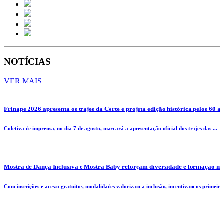
NOTÍCIAS
VER MAIS
Frinape 2026 apresenta os trajes da Corte e projeta edição histórica pelos 60 
Coletiva de imprensa, no dia 7 de agosto, marcará a apresentação oficial dos trajes das ...
Mostra de Dança Inclusiva e Mostra Baby reforçam diversidade e formação n
Com inscrições e acesso gratuitos, modalidades valorizam a inclusão, incentivam os primeiro