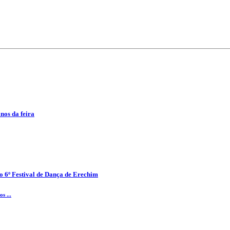
anos da feira
o 6º Festival de Dança de Erechim
s ...