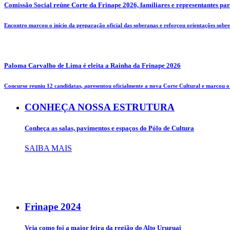
Comissão Social reúne Corte da Frinape 2026, familiares e representantes pa
Encontro marcou o início da preparação oficial das soberanas e reforçou orientações sobre 
Paloma Carvalho de Lima é eleita a Rainha da Frinape 2026
Concurso reuniu 12 candidatas, apresentou oficialmente a nova Corte Cultural e marcou o i
CONHEÇA NOSSA ESTRUTURA
Conheça as salas, pavimentos e espaços do Pólo de Cultura
SAIBA MAIS
Frinape
2024
Veja como foi a maior feira da região do Alto Uruguai