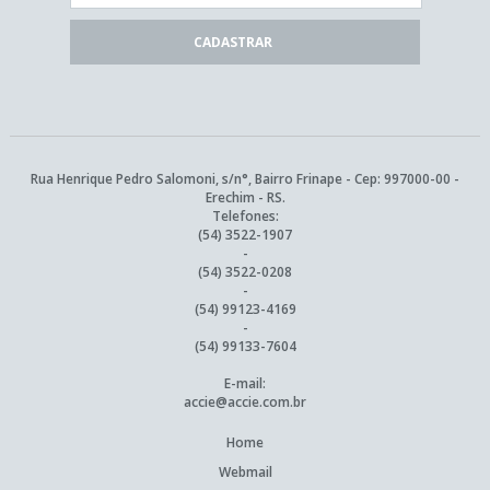
Rua Henrique Pedro Salomoni, s/n°, Bairro Frinape - Cep: 997000-00 -
Erechim - RS.
Telefones:
(54) 3522-1907
-
(54) 3522-0208
-
(54) 99123-4169
-
(54) 99133-7604
E-mail:
accie@accie.com.br
Home
Webmail