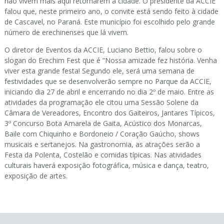
não vivem mais aqui retornarem à cidade. O presidente da ACCIE
falou que, neste primeiro ano, o convite está sendo feito à cidade
de Cascavel, no Paraná. Este município foi escolhido pelo grande
número de erechinenses que lá vivem.
O diretor de Eventos da ACCIE, Luciano Bettio, falou sobre o
slogan do Erechim Fest que é “Nossa amizade fez história. Venha
viver esta grande festa! Segundo ele, será uma semana de
festividades que se desenvolverão sempre no Parque da ACCIE,
iniciando dia 27 de abril e encerrando no dia 2º de maio. Entre as
atividades da programação ele citou uma Sessão Solene da
Câmara de Vereadores, Encontro dos Gaiteiros, Jantares Típicos,
3º Concurso Bota Amarela de Gaita, Acústico dos Monarcas,
Baile com Chiquinho e Bordoneio / Coração Gaúcho, shows
musicais e sertanejos. Na gastronomia, as atrações serão a
Festa da Polenta, Costelão e comidas típicas. Nas atividades
culturais haverá exposição fotográfica, música e dança, teatro,
exposição de artes.