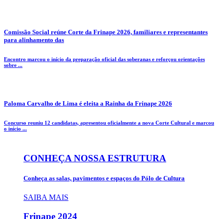
Comissão Social reúne Corte da Frinape 2026, familiares e representantes
para alinhamento das
Encontro marcou o início da preparação oficial das soberanas e reforçou orientações
sobre ...
Paloma Carvalho de Lima é eleita a Rainha da Frinape 2026
Concurso reuniu 12 candidatas, apresentou oficialmente a nova Corte Cultural e marcou
o início ...
CONHEÇA NOSSA ESTRUTURA
Conheça as salas, pavimentos e espaços do Pólo de Cultura
SAIBA MAIS
Frinape
2024