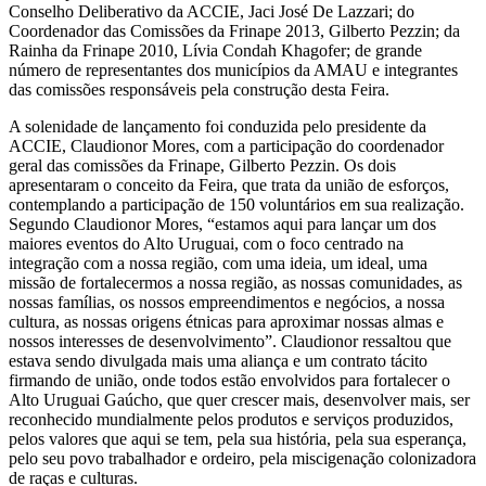
Conselho Deliberativo da ACCIE, Jaci José De Lazzari; do
Coordenador das Comissões da Frinape 2013, Gilberto Pezzin; da
Rainha da Frinape 2010, Lívia Condah Khagofer; de grande
número de representantes dos municípios da AMAU e integrantes
das comissões responsáveis pela construção desta Feira.
A solenidade de lançamento foi conduzida pelo presidente da
ACCIE, Claudionor Mores, com a participação do coordenador
geral das comissões da Frinape, Gilberto Pezzin. Os dois
apresentaram o conceito da Feira, que trata da união de esforços,
contemplando a participação de 150 voluntários em sua realização.
Segundo Claudionor Mores, “estamos aqui para lançar um dos
maiores eventos do Alto Uruguai, com o foco centrado na
integração com a nossa região, com uma ideia, um ideal, uma
missão de fortalecermos a nossa região, as nossas comunidades, as
nossas famílias, os nossos empreendimentos e negócios, a nossa
cultura, as nossas origens étnicas para aproximar nossas almas e
nossos interesses de desenvolvimento”. Claudionor ressaltou que
estava sendo divulgada mais uma aliança e um contrato tácito
firmando de união, onde todos estão envolvidos para fortalecer o
Alto Uruguai Gaúcho, que quer crescer mais, desenvolver mais, ser
reconhecido mundialmente pelos produtos e serviços produzidos,
pelos valores que aqui se tem, pela sua história, pela sua esperança,
pelo seu povo trabalhador e ordeiro, pela miscigenação colonizadora
de raças e culturas.