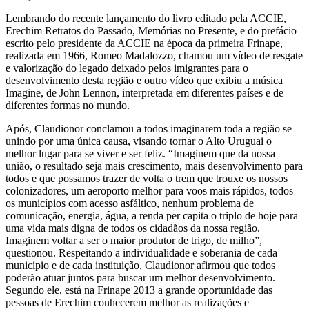
Lembrando do recente lançamento do livro editado pela ACCIE,
Erechim Retratos do Passado, Memórias no Presente, e do prefácio
escrito pelo presidente da ACCIE na época da primeira Frinape,
realizada em 1966, Romeo Madalozzo, chamou um vídeo de resgate
e valorização do legado deixado pelos imigrantes para o
desenvolvimento desta região e outro vídeo que exibiu a música
Imagine, de John Lennon, interpretada em diferentes países e de
diferentes formas no mundo.
Após, Claudionor conclamou a todos imaginarem toda a região se
unindo por uma única causa, visando tornar o Alto Uruguai o
melhor lugar para se viver e ser feliz. “Imaginem que da nossa
união, o resultado seja mais crescimento, mais desenvolvimento para
todos e que possamos trazer de volta o trem que trouxe os nossos
colonizadores, um aeroporto melhor para voos mais rápidos, todos
os municípios com acesso asfáltico, nenhum problema de
comunicação, energia, água, a renda per capita o triplo de hoje para
uma vida mais digna de todos os cidadãos da nossa região.
Imaginem voltar a ser o maior produtor de trigo, de milho”,
questionou. Respeitando a individualidade e soberania de cada
município e de cada instituição, Claudionor afirmou que todos
poderão atuar juntos para buscar um melhor desenvolvimento.
Segundo ele, está na Frinape 2013 a grande oportunidade das
pessoas de Erechim conhecerem melhor as realizações e