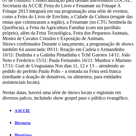
01 de Outubro: Comercialização para demais interessados LOCAL:
Secretaria da ACCIE Feira do Livro e Fenamate na Frinape A
Frinape 2013 integrará em sua programação uma série de eventos,
como a Feira do Livro de Erechim, a Cidade da Cultura (resgate das
etnias que colonizaram a região), a Fenamate (no CTG Sentinela da
Querência), a Feira da Agricultura Familiar (com um pavilhão
próprio), além da Feira Tecnológica, Feira dos Pequenos Animais,
Mostra de Cavalos Crioulos e Exposição de Animais.
Shows confirmados Durante o lançamento, a programação de shows
também foi anunciada: 09/11: Reação em Cadeia e Armandinho
10/11: Dudinha e a Galinha Pintadinha e Tchê Garotos 14/11: João
Neto e Frederico 15/11: Paula Fernandes 16/11: Munhoz e Mariano
17/11: Guri de Uruguaiana Nos dias 11, 12 e 13 – atendendo ao
pedido do prefeito Paulo Polis – a entrada na Feira será franca
(mediante a doação de donativos, ou alimentos, para entidades
assistenciais locais).
Nestas datas, haverá uma série de shows locais e regionais em
diversos palcos, incluindo show gospel para o público evangélico.
A ACCIE
Diretoria
Diretrizes