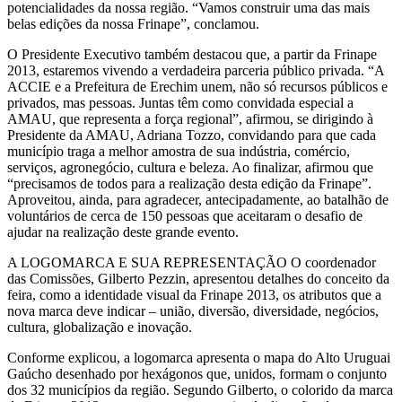
potencialidades da nossa região. “Vamos construir uma das mais
belas edições da nossa Frinape”, conclamou.
O Presidente Executivo também destacou que, a partir da Frinape
2013, estaremos vivendo a verdadeira parceria público privada. “A
ACCIE e a Prefeitura de Erechim unem, não só recursos públicos e
privados, mas pessoas. Juntas têm como convidada especial a
AMAU, que representa a força regional”, afirmou, se dirigindo à
Presidente da AMAU, Adriana Tozzo, convidando para que cada
município traga a melhor amostra de sua indústria, comércio,
serviços, agronegócio, cultura e beleza. Ao finalizar, afirmou que
“precisamos de todos para a realização desta edição da Frinape”.
Aproveitou, ainda, para agradecer, antecipadamente, ao batalhão de
voluntários de cerca de 150 pessoas que aceitaram o desafio de
ajudar na realização deste grande evento.
A LOGOMARCA E SUA REPRESENTAÇÃO O coordenador
das Comissões, Gilberto Pezzin, apresentou detalhes do conceito da
feira, como a identidade visual da Frinape 2013, os atributos que a
nova marca deve indicar – união, diversão, diversidade, negócios,
cultura, globalização e inovação.
Conforme explicou, a logomarca apresenta o mapa do Alto Uruguai
Gaúcho desenhado por hexágonos que, unidos, formam o conjunto
dos 32 municípios da região. Segundo Gilberto, o colorido da marca