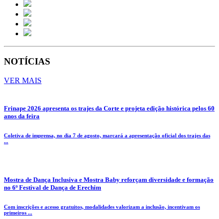
NOTÍCIAS
VER MAIS
Frinape 2026 apresenta os trajes da Corte e projeta edição histórica pelos 60
anos da feira
Coletiva de imprensa, no dia 7 de agosto, marcará a apresentação oficial dos trajes das
...
Mostra de Dança Inclusiva e Mostra Baby reforçam diversidade e formação
no 6º Festival de Dança de Erechim
Com inscrições e acesso gratuitos, modalidades valorizam a inclusão, incentivam os
primeiros ...