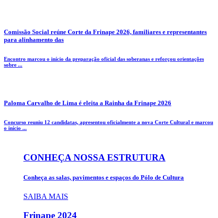
Comissão Social reúne Corte da Frinape 2026, familiares e representantes
para alinhamento das
Encontro marcou o início da preparação oficial das soberanas e reforçou orientações
sobre ...
Paloma Carvalho de Lima é eleita a Rainha da Frinape 2026
Concurso reuniu 12 candidatas, apresentou oficialmente a nova Corte Cultural e marcou
o início ...
CONHEÇA NOSSA ESTRUTURA
Conheça as salas, pavimentos e espaços do Pólo de Cultura
SAIBA MAIS
Frinape
2024