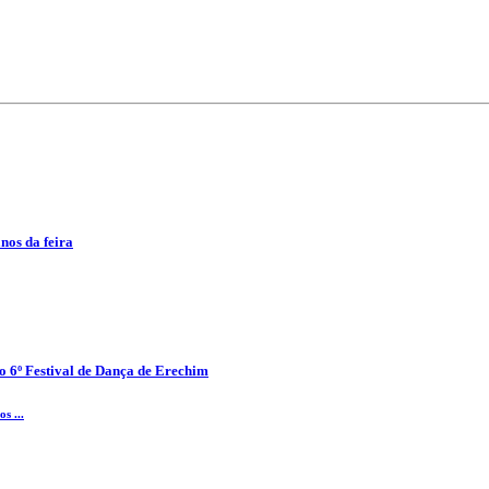
anos da feira
o 6º Festival de Dança de Erechim
s ...