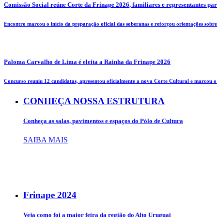
Comissão Social reúne Corte da Frinape 2026, familiares e representantes pa
Encontro marcou o início da preparação oficial das soberanas e reforçou orientações sobre 
Paloma Carvalho de Lima é eleita a Rainha da Frinape 2026
Concurso reuniu 12 candidatas, apresentou oficialmente a nova Corte Cultural e marcou o i
CONHEÇA NOSSA ESTRUTURA
Conheça as salas, pavimentos e espaços do Pólo de Cultura
SAIBA MAIS
Frinape
2024
Veja como foi a maior feira da região do Alto Uruguai