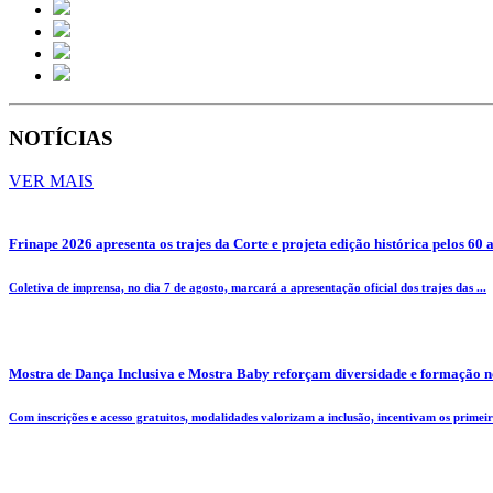
NOTÍCIAS
VER MAIS
Frinape 2026 apresenta os trajes da Corte e projeta edição histórica pelos 60 
Coletiva de imprensa, no dia 7 de agosto, marcará a apresentação oficial dos trajes das ...
Mostra de Dança Inclusiva e Mostra Baby reforçam diversidade e formação n
Com inscrições e acesso gratuitos, modalidades valorizam a inclusão, incentivam os primeiro