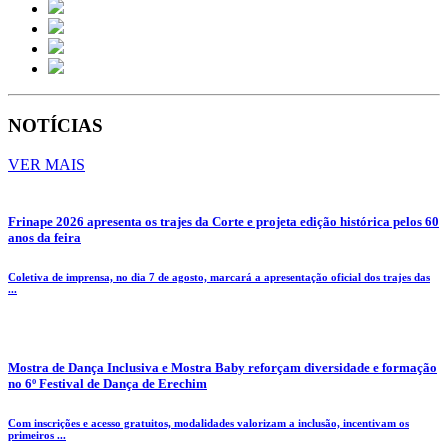
NOTÍCIAS
VER MAIS
Frinape 2026 apresenta os trajes da Corte e projeta edição histórica pelos 60
anos da feira
Coletiva de imprensa, no dia 7 de agosto, marcará a apresentação oficial dos trajes das
...
Mostra de Dança Inclusiva e Mostra Baby reforçam diversidade e formação
no 6º Festival de Dança de Erechim
Com inscrições e acesso gratuitos, modalidades valorizam a inclusão, incentivam os
primeiros ...