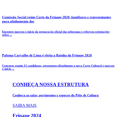
Comissão Social reúne Corte da Frinape 2026, familiares e representantes
para alinhamento das
Encontro marcou o início da preparação oficial das soberanas e reforçou orientações
sobre ...
Paloma Carvalho de Lima é eleita a Rainha da Frinape 2026
Concurso reuniu 12 candidatas, apresentou oficialmente a nova Corte Cultural e marcou
o início ...
CONHEÇA NOSSA ESTRUTURA
Conheça as salas, pavimentos e espaços do Pólo de Cultura
SAIBA MAIS
Frinape
2024