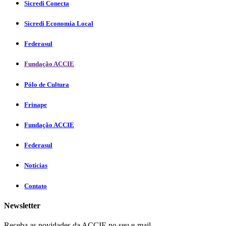
Sicredi Conecta
Sicredi Economia Local
Federasul
Fundação ACCIE
Pólo de Cultura
Frinape
Fundação ACCIE
Federasul
Notícias
Contato
Newsletter
Receba as novidades da ACCIE no seu e-mail.