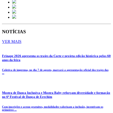
NOTÍCIAS
VER MAIS
Frinape 2026 apresenta os trajes da Corte e projeta edição histórica pelos 60
anos da feira
Coletiva de imprensa, no dia 7 de agosto, marcará a apresentação oficial dos trajes das
...
Mostra de Dança Inclusiva e Mostra Baby reforçam diversidade e formação
no 6º Festival de Dança de Erechim
Com inscrições e acesso gratuitos, modalidades valorizam a inclusão, incentivam os
primeiros ...