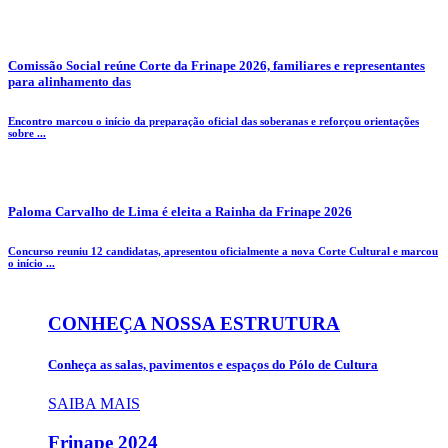
Comissão Social reúne Corte da Frinape 2026, familiares e representantes
para alinhamento das
Encontro marcou o início da preparação oficial das soberanas e reforçou orientações
sobre ...
Paloma Carvalho de Lima é eleita a Rainha da Frinape 2026
Concurso reuniu 12 candidatas, apresentou oficialmente a nova Corte Cultural e marcou
o início ...
CONHEÇA NOSSA ESTRUTURA
Conheça as salas, pavimentos e espaços do Pólo de Cultura
SAIBA MAIS
Frinape
2024