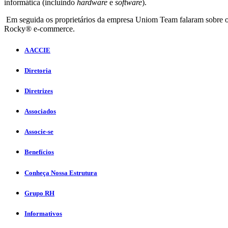
informática (incluindo
hardware
e
software
).
Em seguida os proprietários da empresa Uniom Team falaram sobre o 
Rocky® e-commerce.
A ACCIE
Diretoria
Diretrizes
Associados
Associe-se
Benefícios
Conheça Nossa Estrutura
Grupo RH
Informativos