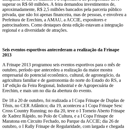
superar os R$ 60 milhões. A feira demandou investimentos de,
aproximadamente, R$ 2,5 milhões bancados pela parceria público
privada, que não foi apenas financeira, mas de pessoas, e envolveu a
Prefeitura de Erechim, a AMAU, a ACCIE, expositores e
patrocinadores. Como destaques desta edição estavam a integração
regional e a diversidade de atrações.
Seis eventos esportivos antecederam a realização da Frinape
2013
A Frinape 2013 programou seis eventos esportivos para o mês de
outubro, período que antecedeu a realização da maior mostra
empresarial do potencial econômico, cultural, de agronegócio, da
agricultura familiar e de gastronomia do norte do Estado do RS, a
14ª edição da Feira Regional, Industrial e de Agropecuária de
Erechim, e mais um no dia da abertura do evento.
De 18 a 20 de outubro, foi realizada a I Copa Frinape de Duplas de
Tênis, no CER Atlântico; dia 19, aconteceu a I Copa Frinape Sesc
Cross Country Running; no dia 20, teve o I Torneio Aberto Frinape
de Xadrez Rápido, no Polo de Cultura, e a I Copa Frinape de
Maratona em Circuito Fechado, no Parque da ACCIE; dia 26 de
outubro, o I Rally Frinape de Regularidade, com largada e chegada