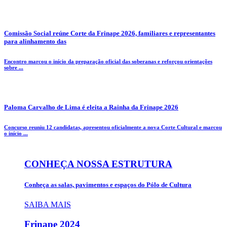
Comissão Social reúne Corte da Frinape 2026, familiares e representantes
para alinhamento das
Encontro marcou o início da preparação oficial das soberanas e reforçou orientações
sobre ...
Paloma Carvalho de Lima é eleita a Rainha da Frinape 2026
Concurso reuniu 12 candidatas, apresentou oficialmente a nova Corte Cultural e marcou
o início ...
CONHEÇA NOSSA ESTRUTURA
Conheça as salas, pavimentos e espaços do Pólo de Cultura
SAIBA MAIS
Frinape
2024