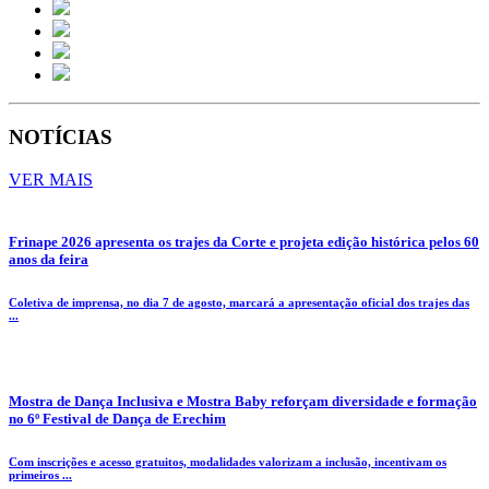
NOTÍCIAS
VER MAIS
Frinape 2026 apresenta os trajes da Corte e projeta edição histórica pelos 60
anos da feira
Coletiva de imprensa, no dia 7 de agosto, marcará a apresentação oficial dos trajes das
...
Mostra de Dança Inclusiva e Mostra Baby reforçam diversidade e formação
no 6º Festival de Dança de Erechim
Com inscrições e acesso gratuitos, modalidades valorizam a inclusão, incentivam os
primeiros ...