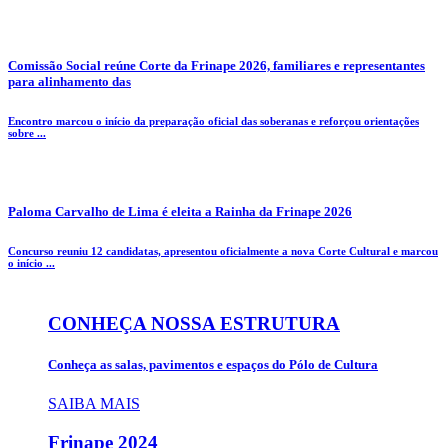
Comissão Social reúne Corte da Frinape 2026, familiares e representantes
para alinhamento das
Encontro marcou o início da preparação oficial das soberanas e reforçou orientações
sobre ...
Paloma Carvalho de Lima é eleita a Rainha da Frinape 2026
Concurso reuniu 12 candidatas, apresentou oficialmente a nova Corte Cultural e marcou
o início ...
CONHEÇA NOSSA ESTRUTURA
Conheça as salas, pavimentos e espaços do Pólo de Cultura
SAIBA MAIS
Frinape
2024