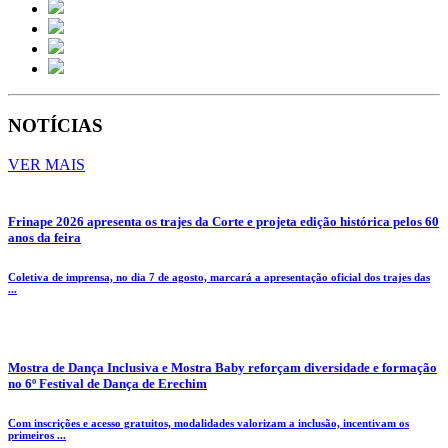
NOTÍCIAS
VER MAIS
Frinape 2026 apresenta os trajes da Corte e projeta edição histórica pelos 60
anos da feira
Coletiva de imprensa, no dia 7 de agosto, marcará a apresentação oficial dos trajes das
...
Mostra de Dança Inclusiva e Mostra Baby reforçam diversidade e formação
no 6º Festival de Dança de Erechim
Com inscrições e acesso gratuitos, modalidades valorizam a inclusão, incentivam os
primeiros ...