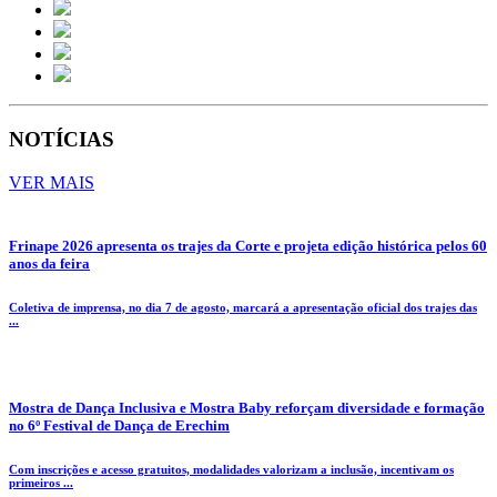
NOTÍCIAS
VER MAIS
Frinape 2026 apresenta os trajes da Corte e projeta edição histórica pelos 60
anos da feira
Coletiva de imprensa, no dia 7 de agosto, marcará a apresentação oficial dos trajes das
...
Mostra de Dança Inclusiva e Mostra Baby reforçam diversidade e formação
no 6º Festival de Dança de Erechim
Com inscrições e acesso gratuitos, modalidades valorizam a inclusão, incentivam os
primeiros ...