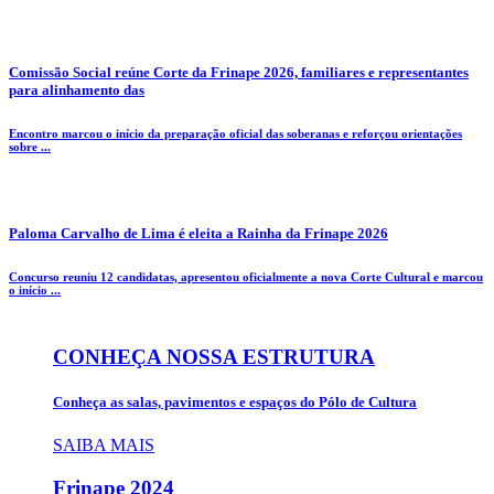
Comissão Social reúne Corte da Frinape 2026, familiares e representantes
para alinhamento das
Encontro marcou o início da preparação oficial das soberanas e reforçou orientações
sobre ...
Paloma Carvalho de Lima é eleita a Rainha da Frinape 2026
Concurso reuniu 12 candidatas, apresentou oficialmente a nova Corte Cultural e marcou
o início ...
CONHEÇA NOSSA ESTRUTURA
Conheça as salas, pavimentos e espaços do Pólo de Cultura
SAIBA MAIS
Frinape
2024