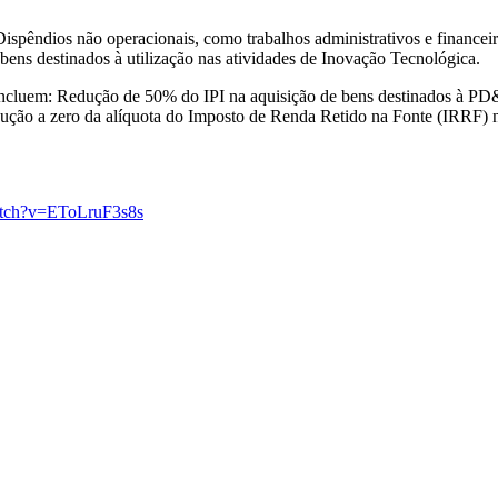
ispêndios não operacionais, como trabalhos administrativos e financei
ens destinados à utilização nas atividades de Inovação Tecnológica.
 incluem: Redução de 50% do IPI na aquisição de bens destinados à PD
ção a zero da alíquota do Imposto de Renda Retido na Fonte (IRRF) nas
atch?v=EToLruF3s8s