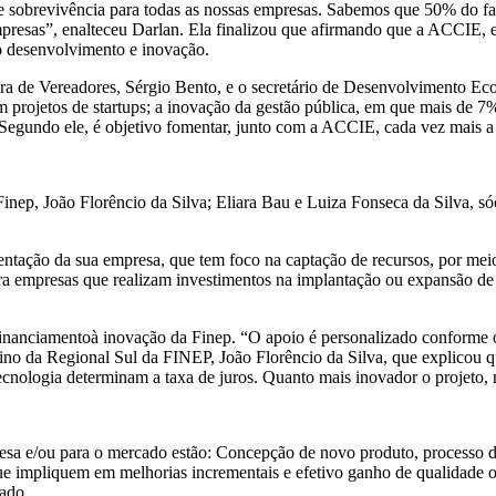
e sobrevivência para todas as nossas empresas. Sabemos que 50% do fa
 empresas”, enalteceu Darlan. Ela finalizou que afirmando que a ACCIE
o desenvolvimento e inovação.
a de Vereadores, Sérgio Bento, e o secretário de Desenvolvimento Ec
ojetos de startups; a inovação da gestão pública, em que mais de 7% d
 Segundo ele, é objetivo fomentar, junto com a ACCIE, cada vez mais a
Finep, João Florêncio da Silva; Eliara Bau e Luiza Fonseca da Silva, s
ntação da sua empresa, que tem foco na captação de recursos, por meio 
a empresas que realizam investimentos na implantação ou expansão de u
financiamentoà inovação da Finep. “O apoio é personalizado conforme o 
nterino da Regional Sul da FINEP, João Florêncio da Silva, que explicou
ecnologia determinam a taxa de juros. Quanto mais inovador o projeto,
resa e/ou para o mercado estão: Concepção de novo produto, processo 
que impliquem em melhorias incrementais e efetivo ganho de qualidade o
ado.