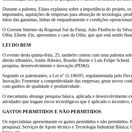
Durante a palestra, Eliara explanou sobre a importância do projeto, os
importados, aquisições de empresas para absorção de tecnologia, produç
falou das garantias, linhas de enquadramento e condições operacionai
O Gerente Interino da Regional Sul da Finep, João Florêncio da Silva
Olfar, Elisete Zin, apresentou o case da Olfar, que que está sendo fin
LEI DO BEM
O evento desta quinta-feira, 25, também contou com uma palestra so
direito tributário, Andre Ribeiro, Braulio Birnie e Luis Felipe Schei
pesquisa, desenvolvimento e inovação (PD&I).
Segundo os palestrantes, a Lei nº 11.196/05, regulamentada pelo Decr
Inovação; Fomentar a competitividade das empresas; gerar novos conhe
com ganhos de qualidade e produtividade.
O mecanismo abrange pesquisa básica, aplicada e desenvolvimento exp
atividades que tragam riscos tecnológicos que é aplicado o incentivo,
GASTOS PERMITIDOS E NÃO PERMITIDOS
Os especialistas apresentaram os gastos permitidos e não permitidos. E
pesquisa); Serviços de Apoio técnico e Tecnologia Industrial Básica; C