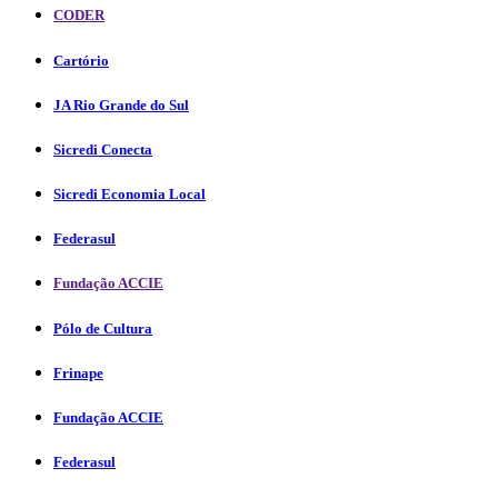
CODER
Cartório
JA Rio Grande do Sul
Sicredi Conecta
Sicredi Economia Local
Federasul
Fundação ACCIE
Pólo de Cultura
Frinape
Fundação ACCIE
Federasul