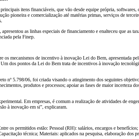
 principais itens financiáveis, que vão desde equipe própria, softwares,
ão pioneira e comercialização até matérias primas, serviços de terceiro
s.
, apresentou as linhas especiais de financiamento e enalteceu que as t
anciada pela Finep.
bre os mecanismos de incentivo à inovação Lei do Bem, apresentada pe
d. Um dos pontos da Lei do Bem trata de incentivos à inovação tecnológi
eto nº 5.798/06, foi criada visando o atingimento dos seguintes objeti
cimentos, produtos e processos; apoiar as fases de maior incerteza do
erimental. Em empresas, é comum a realização de atividades de engenh
 não à inovação em si”, explicaram.
ntre os permitidos estão: Pessoal (RH): salários, encargos e benefícios;
apacitação técnica; Materiais: aplicados na pesquisa, elaboração dos pr