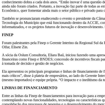
conhecimento dobra a cada dois anos. “Então inovar é uma questão d
ainda não foram criados. Portanto, a inovação faz parte de todas as
Econômico, quer fomentar ainda mais o setor público e privado para 
Também se pronunciaram enaltecendo o evento o presidente da Câmar
Tecnologia do Município que está funcionando dentro da ACCIE, com pr
informatizados, e os projetos futuros de inovação e desenvolvimento.
FINEP
Foram palestrantes pela Finep o Gerente Interino da Regional Sul da 
Olfar, Elisete Zin.
A sócia da Oslum Consultoria, Eliara Baú, iniciou fazendo uma aprese
financeiras como Finep e BNDES; concessão de incentivos fiscais par
à tomada de decisão e gestão de negócios.
Ela apresentou os principais programas e linhas de financiamento de 
mais críticos”, disse à plateia de empresários, ao lado do Gerente I
(mesmo importados) e equipe própria. “O impacto e o ineditismo da t
LINHAS DE FINANCIAMENTO
Entre as linhas da Finep de financiamentos para inovação para a emp
contemplando novas funcionalidades, tecnologias ou características 
consolidação dos processos de pesquisa e o desenvolvimento do merc