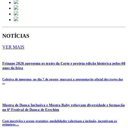
NOTÍCIAS
VER MAIS
Frinape 2026 apresenta os trajes da Corte e projeta edição histórica pelos 60
anos da feira
Coletiva de imprensa, no dia 7 de agosto, marcará a apresentação oficial dos trajes das
...
Mostra de Dança Inclusiva e Mostra Baby reforçam diversidade e formação
no 6º Festival de Dança de Erechim
Com inscrições e acesso gratuitos, modalidades valorizam a inclusão, incentivam os
primeiros ...