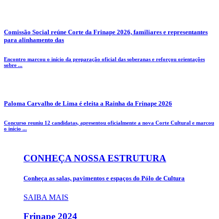
Comissão Social reúne Corte da Frinape 2026, familiares e representantes
para alinhamento das
Encontro marcou o início da preparação oficial das soberanas e reforçou orientações
sobre ...
Paloma Carvalho de Lima é eleita a Rainha da Frinape 2026
Concurso reuniu 12 candidatas, apresentou oficialmente a nova Corte Cultural e marcou
o início ...
CONHEÇA NOSSA ESTRUTURA
Conheça as salas, pavimentos e espaços do Pólo de Cultura
SAIBA MAIS
Frinape
2024